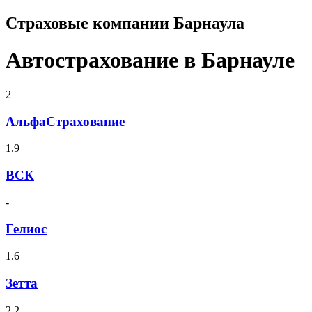
Страховые компании Барнаула
Автострахование в Барнауле
2
АльфаСтрахование
1.9
ВСК
-
Гелиос
1.6
Зетта
2.2