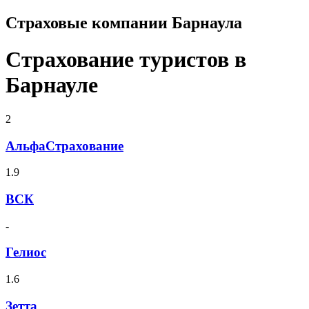
Страховые компании Барнаула
Страхование туристов в
Барнауле
2
АльфаСтрахование
1.9
ВСК
-
Гелиос
1.6
Зетта